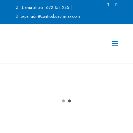
¡Llama ahora! 672 154 235
expansión@centrosbeautymax.com