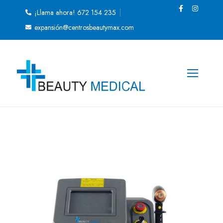
¡Llama ahora! 672 154 235
expansión@centrosbeautymax.com