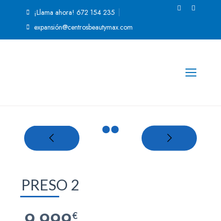
¡Llama ahora! 672 154 235
expansión@centrosbeautymax.com
PRESO 2
9.999
€