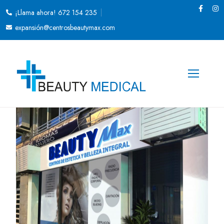
¡Llama ahora! 672 154 235
expansión@centrosbeautymax.com